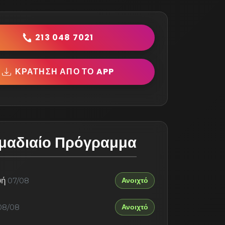
213 048 7021
ΚΡΆΤΗΣΗ ΑΠΌ ΤΟ APP
μαδιαίο Πρόγραμμα
υή
Ανοιχτό
07/08
Ανοιχτό
08/08