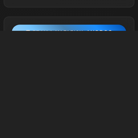
ΣΕΛΊΔΑ ΜΑΓΑΖΙΟΎ: ANODOS
Πρόγραμμα Μαγαζιού
Πέμπτη
Κλειστό
Παρασκευή
Κλειστό
Σάββατο
Ανοιχτό