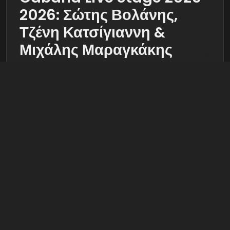
2026: Σώτης Βολάνης,
Τζένη Κατσίγιαννη &
Μιχάλης Μαραγκάκης
Το
Cabana Live Stage
επιστρέφει δυναμικά
στον χάρτη της αθηναϊκής νύχτας για τη σεζόν
2025-2026
, επιβεβαιώνοντας τη φήμη του ως
ένας από τους κορυφαίους προορισμούς για
αυθεντική λαϊκή διασκέδαση. Φέτος, η σκηνή
της οδού Καυταντζόγλου φιλοξενεί ένα σχήμα-
"φωτιά" που υπόσχεται να μονοπωλήσει το
ενδιαφέρον στα
μπουζούκια της Αθήνας
.
Ο μοναδικός
Σώτης Βολάνης
, η εκρηκτική
Τζένη Κατσίγιαννη
και ο δυναμικός
Μιχάλης
Μαραγκάκης
ενώνουν τις δυνάμεις τους σε