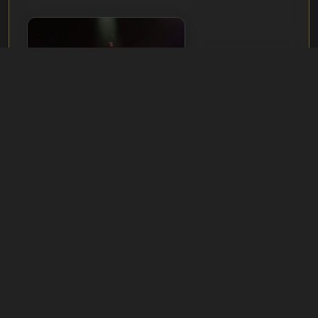
Μπουζούκια
ΣΕΛΊΔΑ ΜΑΓΑΖΙΟΎ: FANTASIA
Τοποθεσία & Χάρτης