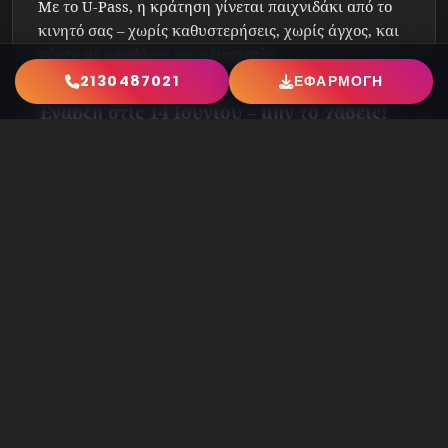
Με το U-Pass, η κράτηση γίνεται παιχνιδάκι από το
κινητό σας – χωρίς καθυστερήσεις, χωρίς άγχος, και
πάντα με ασφάλεια και αξιοπιστία.
2130487021
ΕΦΑΡΜΟΓΗ
Έναρξη στις 14 Ιουνίου – μην το χάσεις!
Το
grand opening
του Sanremo Live είναι γεγονός:
Σάββατο 14 Ιουνίου
, με ένα σχήμα που υπόσχεται να
φέρει τα πάνω-κάτω στη διασκέδαση της
παραλιακής. Ετοιμαστείτε για έντονες συγκινήσεις,
live εμφανίσεις που θα συζητηθούν και βραδιές που
θα μείνουν αξέχαστες.
Sanremo Live – Εκεί που χτυπά η καρδιά του
καλοκαιριού!
📍 Λεωφόρος Ποσειδώνος 18, Ελληνικό
📞 Κρατήσεις:
2130487021
📱 Κλείσε τώρα μέσω
U-Pass
και εξασφάλισε την