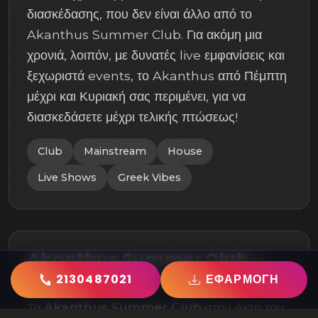
διασκέδασης, που δεν είναι άλλο από το
Akanthus Summer Club. Για ακόμη μια
χρονιά, λοιπόν, με δυνατές live εμφανίσεις και
ξεχωριστά events, το Akanthus από Πέμπτη
μέχρι και Κυριακή σας περιμένει, για να
διασκεδάσετε μέχρι τελικής πτώσεως!
Club
Mainstream
House
Live Shows
Greek Vibes
Akanthus Summer Club –
Καλοκαίρι 2026
2130487021
ΕΦΑΡΜΟΓΗ
Το
Akanthus Summer Club
στην
Ακτή του