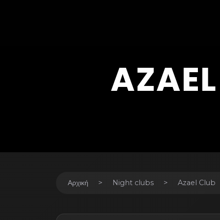
AZAEL
Αρχική
Night clubs
Azael Club