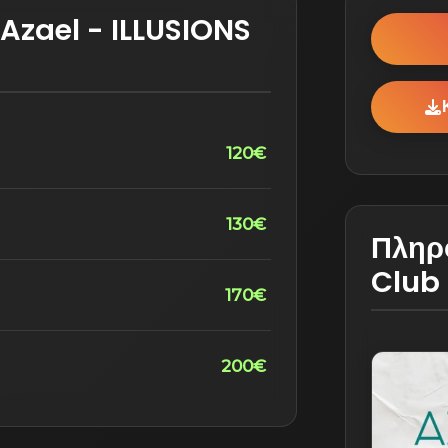
 Azael - ILLUSIONS
120€
130€
Πληρο
Club
170€
200€