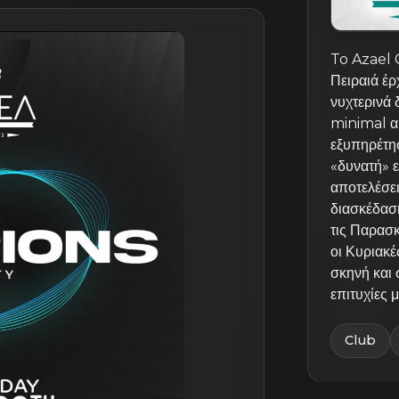
To Azael 
Πειραιά έρ
νυχτερινά 
minimal αι
εξυπηρέτη
«δυνατή» ε
αποτελέσε
διασκέδαση
τις Παρασκ
οι Κυριακέ
σκηνή και 
επιτυχίες
Club