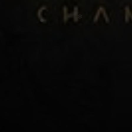
•
•
❄
•