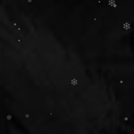
❄
•
•
❄
❄
•
•
•
❄
❄
❄
•
•
❄
•