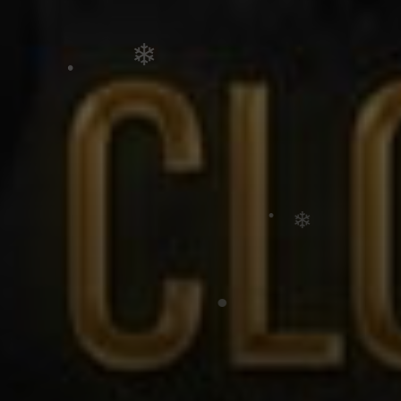
•
•
❄
❄
❄
•
•
❄