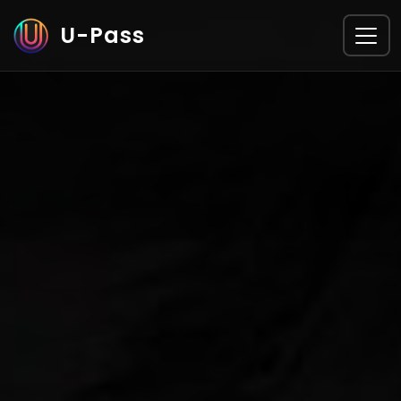
❄
•
U-Pass
•
•
•
❄
•
❄
•