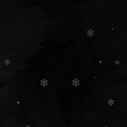
•
❄
•
•
•
❄
•
•
❄
•
❄
❄
❄