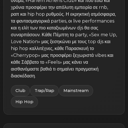
όνομα, «Harlem Athens Club» και που εδώ και
χρόνια προσφέρει την απόλυτη εμπειρία σε rnb,
ραπ και hip hop ρυθμούς. Η εκρηκτική ατμόσφαιρα,
τα φαντασμαγορικά parties, οι live performances
και η ελίτ των πιο καταξιωμένων djs θα σας
συναρπάσουν. Κάθε Πέμπτη το party, «Sex me Up,
Love Nation» μας ξεσηκώνει με τους top djs και
hip hop καλλιτέχνες, κάθε Παρασκευή το
«Cherrypop» μας προσφέρει ξεχωριστά vibes και
κάθε Σάββατο το «Feels» μας κάνει να
αισθανόμαστε βαθιά τι σημαίνει πραγματική
διασκέδαση.
Club
Trap/Rap
Mainstream
Hip Hop