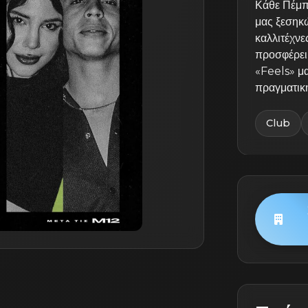
Κάθε Πέμπ
μας ξεσηκώ
καλλιτέχν
προσφέρει 
«Feels» μα
πραγματικ
Club