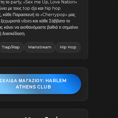
τη το party, «Sex me Up, Love Nation»
νει με τους top djs και hip hop
ες, κάθε Παρασκευή το «Cherrypop» μας
ξεχωριστά vibes και κάθε Σάββατο το
ς κάνει να αισθανόμαστε βαθιά τι σημαίνει
ή διασκέδαση.
Trap/Rap
Mainstream
Hip Hop
ΣΕΛΊΔΑ ΜΑΓΑΖΙΟΎ: HARLEM
ATHENS CLUB