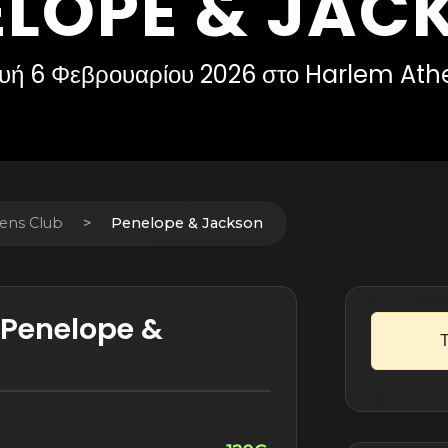
ELOPE & JAC
υή 6 Φεβρουαρίου 2026 στο Harlem Ath
ens Club
Penelope & Jackson
α Penelope &
Τ