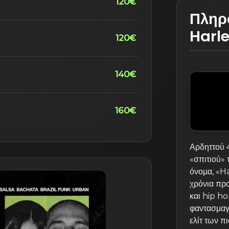
120€
Πληρο
Harl
120€
140€
160€
Αρδηττού 4
«σπιτιού» 
όνομα, «H
χρόνια προ
και hip ho
φαντασμαγο
ελίτ των π