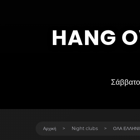
HANG O
Σάββατο
Αρχική
Night clubs
ΟΛΑ ΕΛΛΗΝΙ