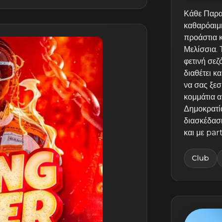
Κάθε Παρα
καθαρόαιμη
προάστια κ
Μελίσσια. 
φετινή σεζ
διαθέτει κ
να σας ξεσ
κομμάτια α
Δημοκρατία
διασκέδασ
και με par
Club