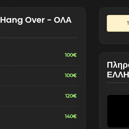
α Hang Over - ΟΛΑ
Τ
100€
Πληρ
ΕΛΛΗ
100€
120€
140€