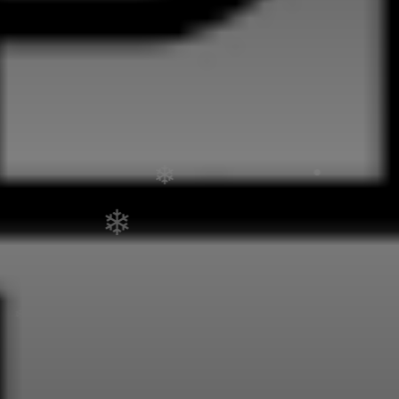
❄
❄
•
•
•
•
❄
•
❄
❄
•
❄