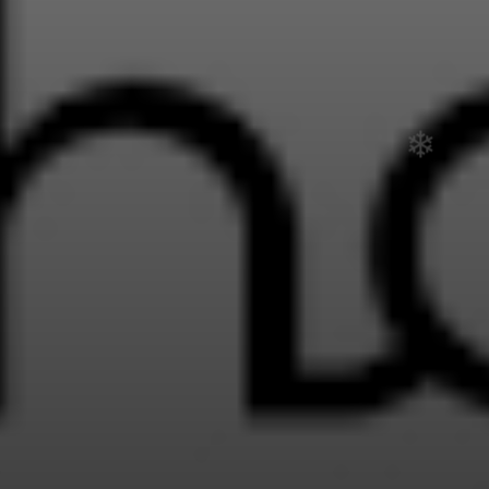
❄
❄
❄
❄
❄
❄
•
❄