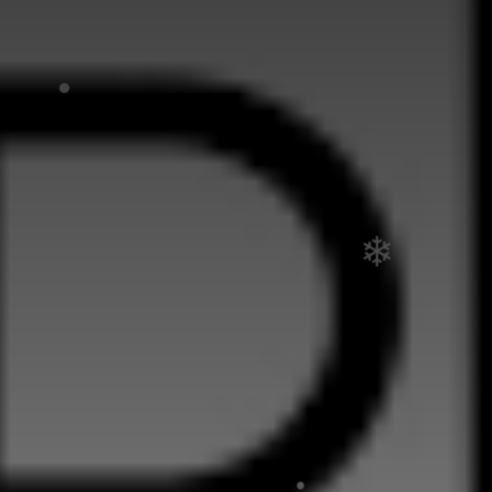
•
•
❄
•
•
❄
•
•
•
❄
❄
•
•