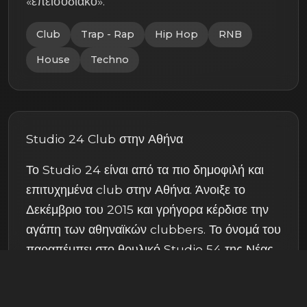
«επεισοδιακό».
Club
Trap - Rap
Hip Hop
RNB
House
Techno
Studio 24 Club στην Αθήνα
Το Studio 24 είναι από τα πιο δημοφιλή και
επιτυχημένα club στην Αθήνα. Άνοιξε το
Δεκέμβριο του 2015 και γρήγορα κέρδισε την
αγάπη των αθηναϊκών clubbers. Το όνομά του
παραπέμπει στο θρυλικό Studio 54 της Νέας
Υόρκης, το οποίο άφησε το στίγμα του στην
ιστορία της νυχτερινής ζωής. Το Studio 24