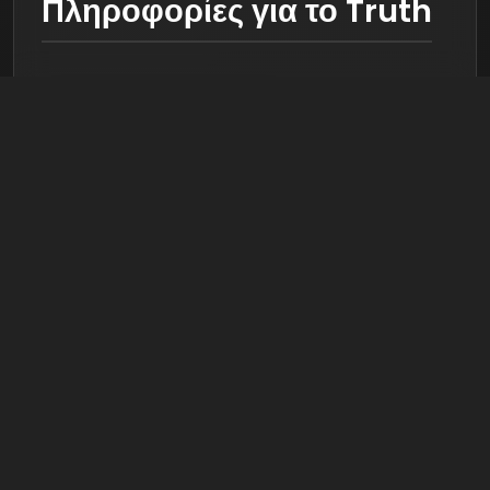
Πληροφορίες για το Truth
Με dance, hip hop και rnb vibes, το Truth Night
Club – The Night Vision έρχεται στις 3 Οκτωβρίου
με νέο όνομα αλλά στον ίδιο καλαίσθητο χώρο του,
στην οδό Ευμολπιδών 11 στο Γκάζι, δυναμιτίζοντας
την ατμόσφαιρα! Εκεί όπου έδρευε το Blast Athens,