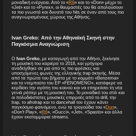
μοναδική ενέργεια. Από το «
R6
» και το «Don» μέχρι το
«Jet» και το «Pyrex», οι θαυμαστές του θα απολαύσουν
τα πιο γνωστά και δυνατά του hits σε έναν από τους πιο
αναγνωρισμένους χώρους της Αθήνας.
Ivan Greko: Από την Αθηναϊκή Σκηνή στην
Παγκόσμια Αναγνώριση
Ο
Ivan Greko
, με καταγωγή από την Αθήνα, ξεκίνησε
τη μουσική του καριέρα το 2018, και γρήγορα
αναδείχθηκε σε μια από τις πιο φρέσκες και
υποσχόμενες φωνές της ελληνικής trap σκηνής. Μέσα
από τα πρώτα του βήματα με το κομμάτι «Benzema»
και το ντεμπούτο του EP «FENOMENO», κατάφερε να
κερδίσει την αγάπη του κοινού και να επηρεάσει τη νέα
γενιά ράπερ με τη μουσική του. Το μοναδικό του στιλ και
οι πολυδιάστατες μουσικές επιρροές από το drill, την
trap, το afrotrap και το dancehall τον έχουν κάνει
παγκόσμιο φαινόμενο, ενώ τα τραγούδια του «
Don
»,
«Don’t Play», «
R6
», «Gucci», «Jet», «Spasto» και άλλα
έχουν εκατομμύρια streams.