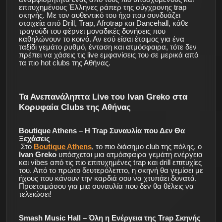
επιτυχημένους Έλληνες ράπερ της σύγχρονης trap
σκηνής. Με τον αυθεντικό του ήχο που συνδυάζει
στοιχεία από Drill, Trap, Afrotrap και Dancehall, κάθε
τραγούδι του φέρνει μοναδικές δονήσεις που
καθηλώνουν το κοινό. Αν εσύ είσαι έτοιμος για ένα
ταξίδι γεμάτο ρυθμό, ένταση και ατμόσφαιρα, τότε δεν
πρέπει να χάσεις τις live εμφανίσεις του σε μερικά από
τα πιο hot clubs της Αθήνας.
Τα Ανεπανάληπτα Live του Ivan Greko στα
Κορυφαία Clubs της Αθήνας
Boutique Athens – Η Trap Συναυλία που Δεν Θα
Ξεχάσεις
Στο
Boutique Athens
, το πιο διάσημο club της πόλης, ο
Ivan Greko
υπόσχεται μια ατμόσφαιρα γεμάτη ενέργεια
και vibes από τις πιο επιτυχημένες trap και drill επιτυχίες
του. Από το πρώτο δευτερόλεπτο, η σκηνή θα γεμίσει με
ήχους που κάνουν την καρδιά σου να χτυπάει δυνατά.
Προετοιμάσου για μια συναυλία που δεν θα θέλεις να
τελειώσει!
Smash Music Hall – Όλη η Ενέργεια της Trap Σκηνής