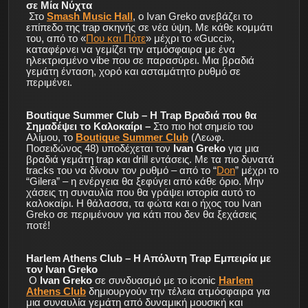
σε Μία Νύχτα
Στο
Smash Music Hall
, ο Ivan Greko ανεβάζει το
επίπεδο της trap σκηνής σε νέα ύψη. Με κάθε κομμάτι
του, από το «
Που και Πότε
» μέχρι το «Gucci»,
καταφέρνει να γεμίζει την ατμόσφαιρα με ένα
ηλεκτρισμένο vibe που σε παρασύρει. Μια βραδιά
γεμάτη ένταση, χορό και ασταμάτητο ρυθμό σε
περιμένει.
Boutique Summer Club
– Η Trap Βραδιά που θα
Σημαδέψει το Καλοκαίρι –
Στο πιο hot σημείο του
Αλίμου, το
Boutique Summer Club
(Λεωφ.
Ποσειδώνος 48) υποδέχεται τον
Ivan Greko
για μια
βραδιά γεμάτη trap και drill εντάσεις. Με τα πιο δυνατά
tracks του να δίνουν τον ρυθμό – από το “
Don
” μέχρι το
“Gilera” – η ενέργεια θα ξεφύγει από κάθε όριο. Μην
χάσεις τη συναυλία που θα γράψει ιστορία αυτό το
καλοκαίρι. Η θάλασσα, τα φώτα και ο ήχος του Ivan
Greko σε περιμένουν για κάτι που δεν θα ξεχάσεις
ποτέ!
Harlem Athens Club
– Η Απόλυτη Trap Εμπειρία με
τον Ivan Greko
Ο
Ivan Greko
σε συνδυασμό με το iconic
Harlem
Athens Club
δημιουργούν την τέλεια ατμόσφαιρα για
μια συναυλία γεμάτη από δυναμική μουσική και