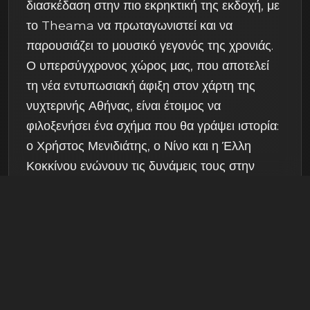
διασκέδαση στην πιο εκρηκτική της εκδοχή, με
το Theama να πρωταγωνιστεί και να
παρουσιάζει το μουσικό γεγονός της χρονιάς.
Ο υπερσύγχρονος χώρος μας, που αποτελεί
τη νέα εντυπωσιακή άφιξη στον χάρτη της
νυχτερινής Αθήνας, είναι έτοιμος να
φιλοξενήσει ένα σχήμα που θα γράψει ιστορία:
ο Χρήστος Μενιδιάτης, ο Νίνο και η Έλλη
Κοκκίνου ενώνουν τις δυνάμεις τους στην
επιβλητική σκηνή του Theama, σε ένα
πρόγραμμα που έχει σχεδιαστεί για να
απογειώσει τις αισθήσεις.
Η Εμπειρία του Theama: Εκεί όπου η
Διασκέδαση Αποκτά Νέα Διάσταση
Το Theama δεν είναι απλώς ένα νυχτερινό