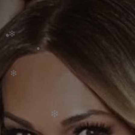
•
•
•
❄
❄
•
❄
•