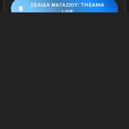
ΣΕΛΊΔΑ ΜΑΓΑΖΙΟΎ: THEAMA
LIVE
Gallery Φωτογραφιών