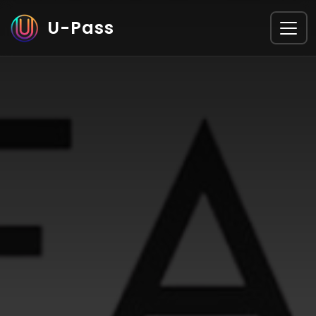
❄
•
•
❄
❄
•
U-Pass
•
•
•
❄
•
❄
❄
•
•
❄
❄
•
•
•
•