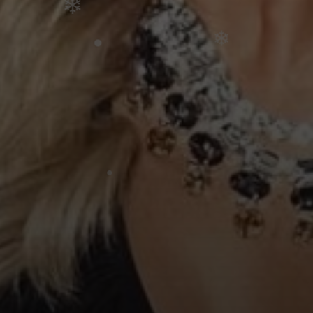
•
•
•
•
❄
•
•