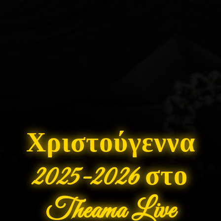
•
Χριστούγεννα
2025-2026 στο
•
Theama Live
❄