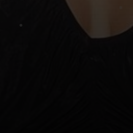
•
❄
❄
❄
•