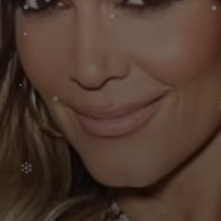
•
•
❄
❄