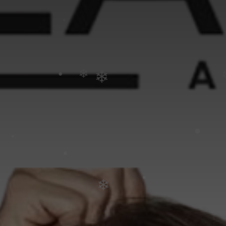
•
•
•
•
•
•
•
•
❄
❄
•
•
•
❄