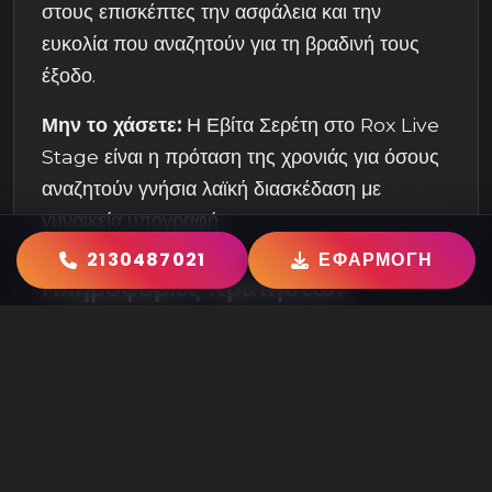
στους επισκέπτες την ασφάλεια και την
ευκολία που αναζητούν για τη βραδινή τους
έξοδο.
Μην το χάσετε:
Η Εβίτα Σερέτη στο Rox Live
Stage είναι η πρόταση της χρονιάς για όσους
αναζητούν γνήσια λαϊκή διασκέδαση με
γυναικεία υπογραφή.
2130487021
ΕΦΑΡΜΟΓΗ
Πληροφορίες Κρατήσεων
Σχήμα:
Βασίλης Τερλέγκας – Γιάννης
Καψάλης – Εβίτα Σερέτη – Πάνος Τσίκος.
Τοποθεσία:
Κρήτης 1, Ταύρος.
Σεζόν:
2025-2026.